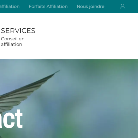
ffiliation
Forfaits Affiliation
Nous joindre
SERVICES
Conseil en
affiliation
s
act