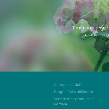
Tout commence pa
remplir les 
À propos de Jaffili
Blogue 100% affiliation
Vendre mes produits et
services