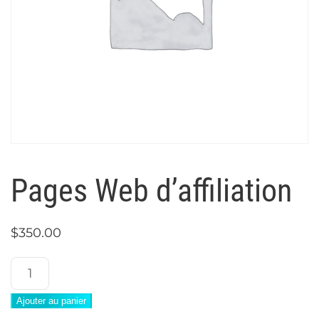
Pages Web d’affiliation
$
350.00
quantité
de
Ajouter au panier
Pages