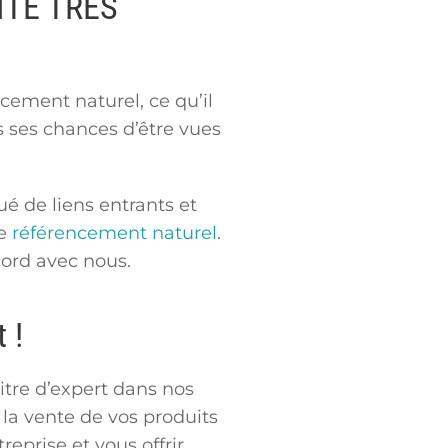
ITÉ TRÈS
cement naturel, ce qu’il
us ses chances d’être vues
é de liens entrants et
re
référencement naturel
.
cord avec nous.
 !
titre d’expert dans nos
la vente de vos produits
eprise et vous offrir